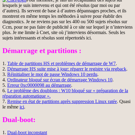
lesquels je suis intervenu et qui ont été résolus (par moi ou par
d’autres). Ils servent de base à d’autres dépannages proches, et ils
montrent en même temps les méthodes à suivre pour établir des
diagnostics. Je ne reviens pas sur les 400 ou 500 sujets résolus sur
Ccm, pour ne pas faire de publicité à ce site sur lequel je n’interviens
plus. Je me limite à Cnet, site où j’interviens désormais. Seuls les
sujets intéressants et résolus sont répertoriés ici.
Démarrage et partitions :
1.
Table de partitions HS et problèmes de démarrage de W7
.
2.
Démarrage HS suite mise à jour: réparer le registre via regback
.
3.
Réinitialiser le mot de passe Windows 10 perdu
.
4.
Ordinateur bloqué sur écran de démarrage Windows 10
.
5.
Erreur 0xc0000098 au démarrage
.
6.
Le problème des doublons : W10 bloqué sur « préparation de la
réparation automatique ».
7.
Remise en état de partitions après suppression Linux ratée
. Quasi
le même
ici
.
Dual-boot:
1.
Dual-boot inconstant