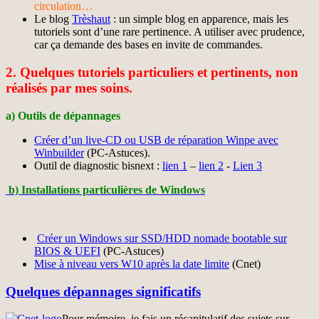
circulation…
Le blog
Trèshaut
: un simple blog en apparence, mais les
tutoriels sont d’une rare pertinence. A utiliser avec prudence,
car ça demande des bases en invite de commandes.
2. Quelques tutoriels particuliers et pertinents, non
réalisés par mes soins.
a) Outils de dépannages
Créer d’un live-CD ou USB de réparation Winpe avec
Winbuilder
(PC-Astuces).
Outil de diagnostic bisnext :
lien 1
–
lien 2
-
Lien 3
b) Installations particulières de Windows
Créer un Windows sur SSD/HDD nomade bootable sur
BIOS & UEFI
(PC-Astuces)
Mise à niveau vers W10 après la date limite
(Cnet)
Quelques dépannages significatifs
Pour mémoire, je fais un récapitulatif des sujets sur