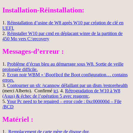
Installation-Réinstallation:
1.
Réinstallation d’usine de W8 après W10 par création de clé en
UEFI.
2.
Réinstaller W10 par cmd en déplaçant winre de la partition de
450 Mo vers C:\recovery
Messages-d’erreur :
1.
Problème d’écran bleu au démarrage sous W8. Sortie de veille
prolongée difficile.
2.
Ecran noir WBM « \Boot\bcd the Boot configuration… contains
errors.
3.
Contourner un sfc /scannow défaillant par un dism /restorehealth
(merci Alberto). Confirmé
ici
. 4.
Rétrogradation de W10 à W8
(Asus) & échec de l’opération 5 avec reagentc
.
5.
Your Pc need to be repaired – error code : 0xc000000d – File
/BCD
Matériel :
1.
Remplacement de carte mère de disque dur.