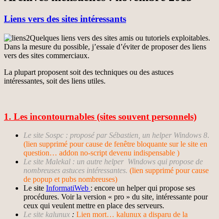
Liens vers des sites intéressants
Quelques liens vers des sites amis ou tutoriels exploitables.
Dans la mesure du possible, j’essaie d’éviter de proposer des liens
vers des sites commerciaux.
La plupart proposent soit des techniques ou des astuces
intéressantes, soit des liens utiles.
1. Les incontournables (sites souvent personnels)
Le site
Sospc
: proposé par Sébastien, un helper Windows 8
.
(lien supprimé pour cause de fenêtre bloquante sur le site en
question… addon no-script devenu indispensable )
Le site Malekal : un autre helper Windows qui propose de
nombreuses astuces intéressantes.
(lien supprimé pour cause
de popup et pubs nombreuses)
Le site
InformatiWeb
: encore un helper qui propose ses
procédures. Voir la version « pro » du site, intéressante pour
ceux qui veulent mettre en place des serveurs.
Le site
kalunux
:
Lien mort… kalunux a disparu de la