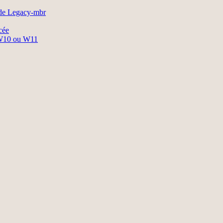
ode Legacy-mbr
cée
é W10 ou W11