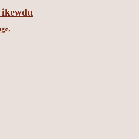
– ikewdu
age.