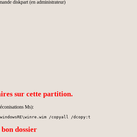
mande diskpart (en administrateur)
aires sur cette partition.
réconisations Ms):
windowsRE\winre.wim /copyall /dcopy:t
e bon dossier