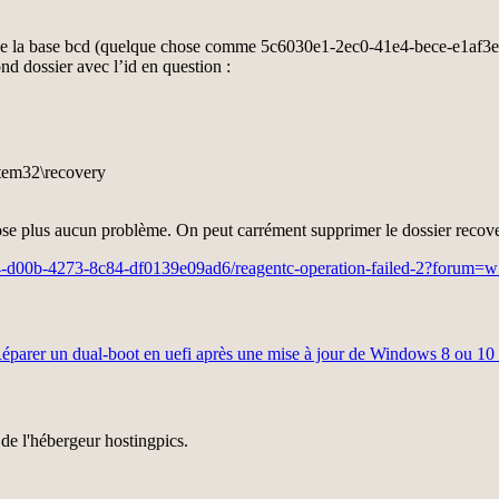
 de la base bcd (quelque chose comme 5c6030e1-2ec0-41e4-bece-e1af3e3
d dossier avec l’id en question :
stem32\recovery
ose plus aucun problème. On peut carrément supprimer le dossier recovery
-d00b-4273-8c84-df0139e09ad6/reagentc-operation-failed-2?forum=w7i
éparer un dual-boot en uefi après une mise à jour de Windows 8 ou 10
de l'hébergeur hostingpics.