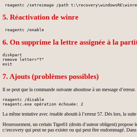
 reagentc /setreimage /path t:\recovery\windowsRE\winre
5. Réactivation de winre
 reagentc /enable
6. On supprime la lettre assignée à la part
diskpart

remove letter="T"

exit
7. Ajouts (problèmes possibles)
Il se peut que la commande suivante aboutisse à un message d’erreur.
reagentc /disable

reagentc.exe opération échouée: 2
La même tentative avec /enable aboutit à l’erreur 57. Dès lors, la sui
Heureusement, un certain Tiger01 (droits d’auteur obligent) propose le 
c:\recovery qui peut ne pas exister ou qui peut être endommagé. Dans m