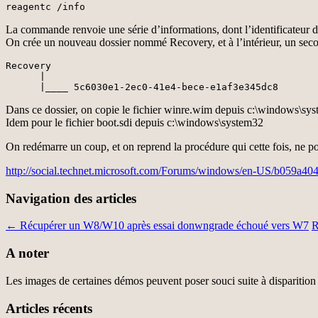
reagentc /info
La commande renvoie une série d’informations, dont l’identificateur
On crée un nouveau dossier nommé Recovery, et à l’intérieur, un secon
Recovery

      |

      |____ 5c6030e1-2ec0-41e4-bece-e1af3e345dc8
Dans ce dossier, on copie le fichier winre.wim depuis c:\windows\sy
Idem pour le fichier boot.sdi depuis c:\windows\system32
On redémarre un coup, et on reprend la procédure qui cette fois, ne p
http://social.technet.microsoft.com/Forums/windows/en-US/b059a404
Navigation des articles
←
Récupérer un W8/W10 après essai donwngrade échoué vers W7
R
A noter
Les images de certaines démos peuvent poser souci suite à disparition 
Articles récents