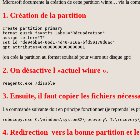
Microsoft documente la création de cette partition winre… via la com
1. Création de la partition
create partition primary 

format quick fs=ntfs label="Récupération"

assign letter="T"

set id="de94bba4-06d1-4d40-a16a-bfd50179d6ac"

gpt attributes=0x8000000000000001
(on crée la partition au format souhaité pour winre sur disque gpt)
2. On désactive l »actuel winre ».
reagentc.exe /disable
3. Ensuite, il faut copier les fichiers nécess
La commande suivante doit en principe fonctionner (je reprends les p
robocopy.exe C:\windows\system32\recovery\ T:\recovery\
4. Redirection vers la bonne partition et l