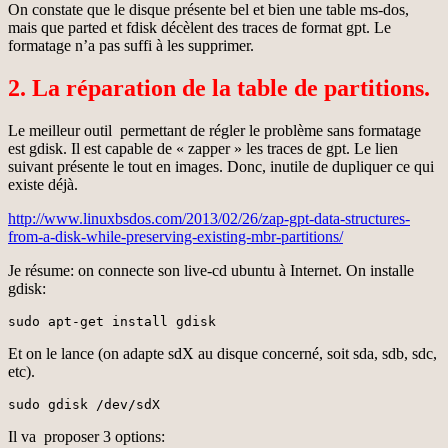
On constate que le disque présente bel et bien une table ms-dos,
mais que parted et fdisk décèlent des traces de format gpt. Le
formatage n’a pas suffi à les supprimer.
2. La réparation de la table de partitions.
Le meilleur outil permettant de régler le problème sans formatage
est gdisk. Il est capable de « zapper » les traces de gpt. Le lien
suivant présente le tout en images. Donc, inutile de dupliquer ce qui
existe déjà.
http://www.linuxbsdos.com/2013/02/26/zap-gpt-data-structures-
from-a-disk-while-preserving-existing-mbr-partitions/
Je résume: on connecte son live-cd ubuntu à Internet. On installe
gdisk:
sudo apt-get install gdisk
Et on le lance (on adapte sdX au disque concerné, soit sda, sdb, sdc,
etc).
sudo gdisk /dev/sdX
Il va proposer 3 options: