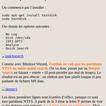
On commence par l’installer :
sudo apt-get install testdisk

sudo testdisk
On choisis les options suivantes :
- No Log

- Disk /dev/sda

- [EFI-GPT]

- Analyse 

- Quick Search
Comme avec Minitool Wizard,
Testdisk ne voit que les partitions
NTFS en mode quick search
. On va donc passer par un
Deeper
Search
en faisant « entrée » (il peut prendre pas mal de temps). Le
résultat est un peu obscur : on obtient une liste plutôt longue et peu
parlante de fichiers MS data.
Les deux premières lignes sont écartées d’office, puisque ce sont
mes partitions NTFS. A partir de la 3 ième la lettre
P
permet de voir
si des fichiers sont présents.
La 4 ième ligne est satisfaisante
. Mon