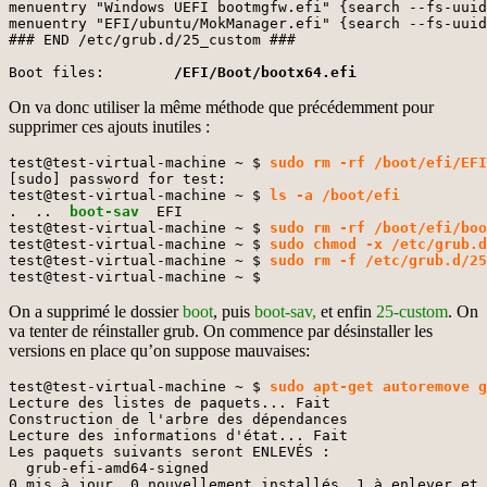
menuentry "Windows UEFI bootmgfw.efi" {search --fs-uuid
menuentry "EFI/ubuntu/MokManager.efi" {search --fs-uuid
### END /etc/grub.d/25_custom ###

Boot files:       
 /EFI/Boot/bootx64.efi
On va donc utiliser la même méthode que précédemment pour
supprimer ces ajouts inutiles :
test@test-virtual-machine ~ $ 
sudo rm -rf /boot/efi/EFI
[sudo] password for test: 

test@test-virtual-machine ~ $ 
ls -a /boot/efi
.  ..  
boot-sav
  EFI

test@test-virtual-machine ~ $ 
sudo rm -rf /boot/efi/boo
test@test-virtual-machine ~ $ 
sudo chmod -x /etc/grub.d
test@test-virtual-machine ~ $ 
sudo rm -f /etc/grub.d/25
test@test-virtual-machine ~ $
On a supprimé le dossier
boot
, puis
boot-sav,
et enfin
25-custom
. On
va tenter de réinstaller grub. On commence par désinstaller les
versions en place qu’on suppose mauvaises:
test@test-virtual-machine ~ $ 
sudo apt-get autoremove g
Lecture des listes de paquets... Fait

Construction de l'arbre des dépendances       

Lecture des informations d'état... Fait

Les paquets suivants seront ENLEVÉS :

  grub-efi-amd64-signed

0 mis à jour, 0 nouvellement installés, 1 à enlever et 