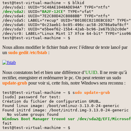
test@test-virtual-machine ~ $ blkid

/dev/sda2
: UUID="
BA2F-12CE
" TYPE="vfat" 

/dev/sda4: UUID="7E2C80D42C8088BB" TYPE="ntfs" 

/dev/sda5: LABEL="recup" UUID="B010EC0210EBCE02" TYPE="
/dev/sda6: UUID="0c23aeb1-bc05-496c-ac58-20786a9af8cf" 
/dev/sda7: UUID="e5beef62-15b4-42ab-bc96-2e67b1b2c0de" 
/dev/sr0: LABEL="Linux Mint 17 Xfce 64-bit" TYPE="iso96
test@test-virtual-machine ~ $
Nous allons modifier le fichier fstab avec l’éditeur de texte lancé par
un
sudo gedit /etc/fstab
:
Nous constatons bel et bien une différence d’
UUID
. Il ne reste qu’à
rectifier, enregistrer et redémarrer le pc. On peut retenter un sudo
update-grub
pour voir si, cette fois, notre Windows sera reconnu :
test@test-virtual-machine ~ $ s
udo update-grub
[sudo] password for test: 

Création du fichier de configuration GRUB…

Found linux image: /boot/vmlinuz-3.13.0-24-generic

Found initrd image: /boot/initrd.img-3.13.0-24-generic

Windows Boot Manager trouvé sur /dev/sda2@/EFI/Microsof
fait

test@test-virtual-machine ~ $