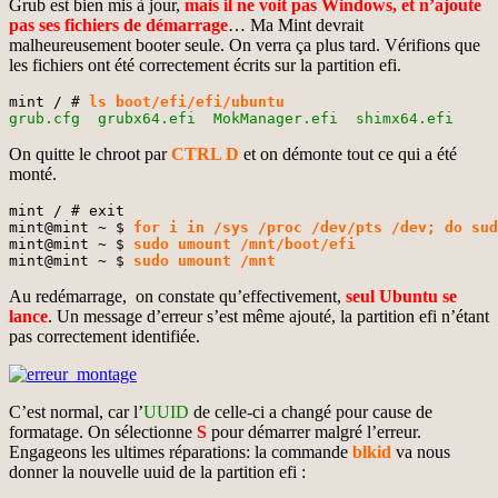
Grub est bien mis à jour,
mais il ne voit pas Windows, et n’ajoute
pas ses fichiers de démarrage
… Ma Mint devrait
malheureusement booter seule. On verra ça plus tard. Vérifions que
les fichiers ont été correctement écrits sur la partition efi.
mint / # 
ls boot/efi/efi/ubuntu
grub.cfg  grubx64.efi  MokManager.efi  shimx64.efi
On quitte le chroot par
CTRL D
et on démonte tout ce qui a été
monté.
mint / # exit

mint@mint ~ $ 
f
or i in /sys /proc /dev/pts /dev; do sud
mint@mint ~ $ 
sudo umount /mnt/boot/efi
mint@mint ~ $ 
sudo umount /mnt
Au redémarrage, on constate qu’effectivement,
seul Ubuntu se
lance
. Un message d’erreur s’est même ajouté, la partition efi n’étant
pas correctement identifiée.
C’est normal, car l’
UUID
de celle-ci a changé pour cause de
formatage. On sélectionne
S
pour démarrer malgré l’erreur.
Engageons les ultimes réparations: la commande
blkid
va nous
donner la nouvelle uuid de la partition efi :