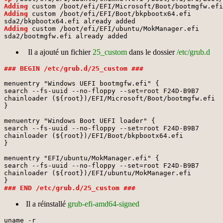
Adding
Adding
custom /boot/efi/EFI/Boot/bkpbootx64.efi

Adding
custom /boot/efi/EFI/ubuntu/MokManager.efi

sda2/bootmgfw.efi already added
Il a ajouté un fichier
25_custom
dans le dossier
/etc/grub.d
### BEGIN /etc/grub.d/25_custom ###
menuentry "Windows UEFI bootmgfw.efi" {

search --fs-uuid --no-floppy --set=root F24D-B9B7

chainloader (${root})/EFI/Microsoft/Boot/bootmgfw.efi

}

menuentry "Windows Boot UEFI loader" {

search --fs-uuid --no-floppy --set=root F24D-B9B7

chainloader (${root})/EFI/Boot/bkpbootx64.efi

}

menuentry "EFI/ubuntu/MokManager.efi" {

search --fs-uuid --no-floppy --set=root F24D-B9B7

chainloader (${root})/EFI/ubuntu/MokManager.efi

### END /etc/grub.d/25_custom ###
Il a réinstallé
grub-efi-amd64-signed
uname -r
