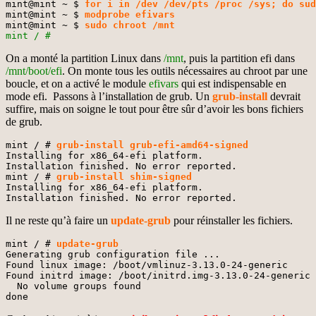
mint@mint ~ $ 
for i in /dev /dev/pts /proc /sys; do sud
mint@mint ~ $ 
modprobe efivars
mint@mint ~ $ 
sudo chroot /mnt
mint / #
On a monté la partition Linux dans
/mnt
, puis la partition efi dans
/mnt/boot/efi
. On monte tous les outils nécessaires au chroot par une
boucle, et on a activé le module
efivars
qui est indispensable en
mode efi. Passons à l’installation de grub. Un
grub-install
devrait
suffire, mais on soigne le tout pour être sûr d’avoir les bons fichiers
de grub.
mint / # 
grub-install grub-efi-amd64-signed
Installing for x86_64-efi platform.

Installation finished. No error reported.

mint / # 
grub-install shim-signed
Installing for x86_64-efi platform.

Installation finished. No error reported.
Il ne reste qu’à faire un
update-grub
pour réinstaller les fichiers.
mint / # 
update-grub
Generating grub configuration file ...

Found linux image: /boot/vmlinuz-3.13.0-24-generic

Found initrd image: /boot/initrd.img-3.13.0-24-generic

  No volume groups found

done