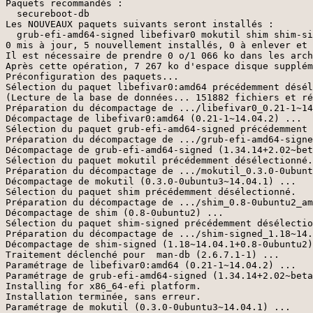
Paquets recommandés :

  secureboot-db

Les NOUVEAUX paquets suivants seront installés :

  grub-efi-amd64-signed libefivar0 mokutil shim shim-si
0 mis à jour, 5 nouvellement installés, 0 à enlever et 
Il est nécessaire de prendre 0 o/1 066 ko dans les arch
Après cette opération, 7 267 ko d'espace disque supplém
Préconfiguration des paquets...

Sélection du paquet libefivar0:amd64 précédemment désél
(Lecture de la base de données... 151882 fichiers et ré
Préparation du décompactage de .../libefivar0_0.21-1~14
Décompactage de libefivar0:amd64 (0.21-1~14.04.2) ...

Sélection du paquet grub-efi-amd64-signed précédemment 
Préparation du décompactage de .../grub-efi-amd64-signe
Décompactage de grub-efi-amd64-signed (1.34.14+2.02~bet
Sélection du paquet mokutil précédemment désélectionné.

Préparation du décompactage de .../mokutil_0.3.0-0ubunt
Décompactage de mokutil (0.3.0-0ubuntu3~14.04.1) ...

Sélection du paquet shim précédemment désélectionné.

Préparation du décompactage de .../shim_0.8-0ubuntu2_am
Décompactage de shim (0.8-0ubuntu2) ...

Sélection du paquet shim-signed précédemment désélectio
Préparation du décompactage de .../shim-signed_1.18~14.
Décompactage de shim-signed (1.18~14.04.1+0.8-0ubuntu2)
Traitement déclenché pour  man-db (2.6.7.1-1) ...

Paramétrage de libefivar0:amd64 (0.21-1~14.04.2) ...

Paramétrage de grub-efi-amd64-signed (1.34.14+2.02~beta
Installing for x86_64-efi platform.

Installation terminée, sans erreur.

Paramétrage de mokutil (0.3.0-0ubuntu3~14.04.1) ...
