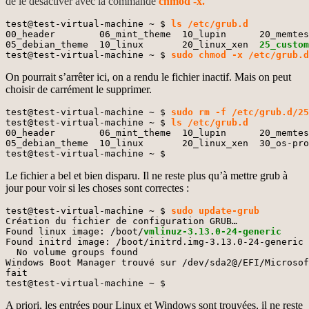
de le désactiver avec la commande
chmod -x.
test@test-virtual-machine ~ $ 
ls /etc/grub.d
00_header        06_mint_theme  10_lupin      20_memtes
05_debian_theme  10_linux       20_linux_xen  
25_custom
test@test-virtual-machine ~ $ 
sudo chmod -x /etc/grub.d
On pourrait s’arrêter ici, on a rendu le fichier inactif. Mais on peut
choisir de carrément le supprimer.
test@test-virtual-machine ~ $ 
sudo rm -f /etc/grub.d/25
test@test-virtual-machine ~ $ 
ls /etc/grub.d
00_header        06_mint_theme  10_lupin      20_memtes
05_debian_theme  10_linux       20_linux_xen  30_os-pro
test@test-virtual-machine ~ $
Le fichier a bel et bien disparu. Il ne reste plus qu’à mettre grub à
jour pour voir si les choses sont correctes :
test@test-virtual-machine ~ $ 
sudo update-grub
Création du fichier de configuration GRUB…

Found linux image: /boot/
vmlinuz-3.13.0-24-generic
Found initrd image: /boot/initrd.img-3.13.0-24-generic

  No volume groups found

Windows Boot Manager trouvé sur /dev/sda2@/EFI/Microsof
fait

test@test-virtual-machine ~ $
A priori, les entrées pour Linux et Windows sont trouvées, il ne reste