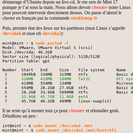
démarrage d’Ubuntu depuis un live-cd. Je me sers de Mint 17
puisque je l’ai sous la main. Nous allons devoir
chrooter
notre Linux
pour pouvoir intervenir directement dessus. On passe d’abord le
clavier en français par la commande
setxkbmap fr
Puis, premier état des lieux sur les partitions (mon Linux s’appelle
/dev/sda6
et mon efi
/dev/sda2
):
mint@mint ~ $ 
sudo parted -l
Model: VMware, VMware Virtual S (scsi)

Disk /dev/sda: 46.2GB

Sector size (logical/physical): 512B/512B

Partition Table: gpt

Number  Start   End     Size    File system     Name   
 2      316MB   419MB   104MB   fat32           EFI sys
 3      419MB   554MB   134MB                   Microso
 4      554MB   28.2GB  27.6GB  ntfs            Basic d
 6      33.9GB  45.7GB  11.8GB  ext4
 7      45.7GB  46.2GB  499MB   linux-swap(v1)
Il ne reste qu’à monter tout ça pour
chrooter
et réinstaller grub.
Détaillons un peu :
int@mint ~ $ 
sudo mount /dev/sda6 /mnt
mint@mint ~ $ 
s
udo mount /dev/sda2 /mnt/boot/efi