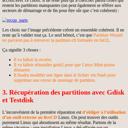
accord avec ce choix. Il ne reste plus qu’à chercher parmi celles qui
restent les partitions manquantes (on peut également se référer aux
secteurs de démarrage et de fin pour être sûr que c’est cohérent) :
Les choix sur l’image précédente créent un ensemble cohérent. Il ne
reste qu’à valider tout ça. Le seul bémol, c’est que
Partition Wizard
ne parvient pas à retrouver la partition efi formatée en fat32
.
Ça signifie 3 choses :
Il va falloir la recréer.
Il va falloir réinstaller grub2 pour que Linux Mint puisse
démarrer.
Il faudra modifier une ligne dans le fichier /etc/fstab pour
supprimer une erreur de montage de partition.
3. Récupération des partitions avec Gdisk
et Testdisk
L’inconvénient de la première réparation est
d’obliger à l’utilisation
d’un outil externe au liveCD
Linux. On peut trouver des outils
purement Linux qui aboutissent au même résultat. Partons de la
même situation : une installation Linux a été effacée par un