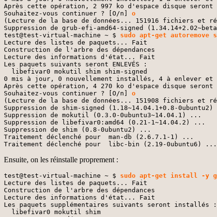
Après cette opération, 2 997 ko d'espace disque seront 
Souhaitez-vous continuer ? [O/n] 
o
(Lecture de la base de données... 151916 fichiers et ré
Suppression de grub-efi-amd64-signed (1.34.14+2.02~beta
test@test-virtual-machine ~ $ 
sudo apt-get autoremove s
Lecture des listes de paquets... Fait

Construction de l'arbre des dépendances       

Lecture des informations d'état... Fait

Les paquets suivants seront ENLEVÉS :

  libefivar0 mokutil shim shim-signed

0 mis à jour, 0 nouvellement installés, 4 à enlever et 
Après cette opération, 4 270 ko d'espace disque seront 
Souhaitez-vous continuer ? [O/n] 
o
(Lecture de la base de données... 151908 fichiers et ré
Suppression de shim-signed (1.18~14.04.1+0.8-0ubuntu2) 
Suppression de mokutil (0.3.0-0ubuntu3~14.04.1) ...

Suppression de libefivar0:amd64 (0.21-1~14.04.2) ...

Suppression de shim (0.8-0ubuntu2) ...

Traitement déclenché pour  man-db (2.6.7.1-1) ...

Traitement déclenché pour  libc-bin (2.19-0ubuntu6) ...
Ensuite, on les réinstalle proprement :
test@test-virtual-machine ~ $ 
sudo apt-get install -y g
Lecture des listes de paquets... Fait

Construction de l'arbre des dépendances       

Lecture des informations d'état... Fait

Les paquets supplémentaires suivants seront installés :
  libefivar0 mokutil shim
