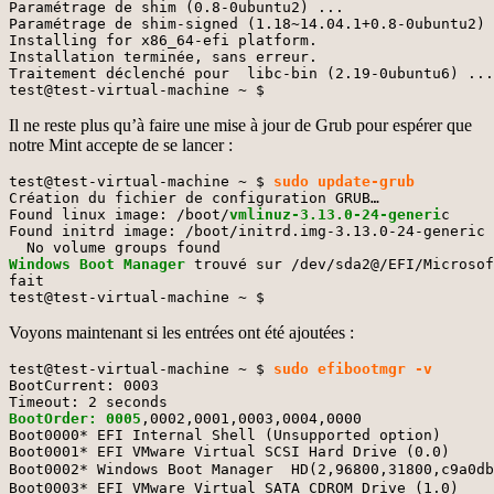
Paramétrage de shim (0.8-0ubuntu2) ...

Paramétrage de shim-signed (1.18~14.04.1+0.8-0ubuntu2) 
Installing for x86_64-efi platform.

Installation terminée, sans erreur.

Traitement déclenché pour  libc-bin (2.19-0ubuntu6) ...

test@test-virtual-machine ~ $
Il ne reste plus qu’à faire une mise à jour de Grub pour espérer que
notre Mint accepte de se lancer :
test@test-virtual-machine ~ $ 
sudo update-grub
Création du fichier de configuration GRUB…

Found linux image: /boot/
vmlinuz-3.13.0-24-generi
c

Found initrd image: /boot/initrd.img-3.13.0-24-generic

Windows Boot Manager
 trouvé sur /dev/sda2@/EFI/Microsof
fait

test@test-virtual-machine ~ $
Voyons maintenant si les entrées ont été ajoutées :
test@test-virtual-machine ~ $
 sudo efibootmgr -v
BootCurrent: 0003

BootOrder: 0005
,0002,0001,0003,0004,0000

Boot0000* EFI Internal Shell (Unsupported option)	MM(b,3efcb000,3f355fff)

Boot0001* EFI VMware Virtual SCSI Hard Drive (0.0)	ACPI(a0341d0,0)PCI(15,0)PCI(0,0)SCSI(0,0)

Boot0002* Windows Boot Manager	HD(2,96800,31800,c9a0dbcc-884b-4ab4-bd18-6fbb096f1091)File(\EFI\Microsoft\Boot\bootmgfw.efi)WINDOWS.........x...B.C.D.O.B.J.E.C.T.=.{.9.d.e.a.8.6.2.c.-.5.c.d.d.-.4.e.7.0.-.a.c.c.1.-.f.3.2.b.3.4.4.d.4.7.9.5.}...b................

Boot0003* EFI VMware Virtual SATA CDROM Drive (1.0)	ACPI(a0341d0,0)PCI(11,0)PCI(4,0)03120a00010000000000
