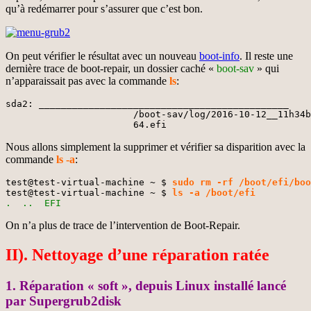
qu’à redémarrer pour s’assurer que c’est bon.
On peut vérifier le résultat avec un nouveau
boot-info
. Il reste une
dernière trace de boot-repair, un dossier caché «
boot-sav
» qui
n’apparaissait pas avec la commande
ls
:
sda2: _____________________________________________

                       /boot-sav/log/2016-10-12__11h34b
                       64.efi
Nous allons simplement la supprimer et vérifier sa disparition avec la
commande
ls -a
:
test@test-virtual-machine ~ $ 
sudo rm -rf /boot/efi/boo
test@test-virtual-machine ~ $ 
ls -a /boot/efi
.  ..  EFI
On n’a plus de trace de l’intervention de Boot-Repair.
II). Nettoyage d’une réparation ratée
1. Réparation « soft », depuis Linux installé lancé
par Supergrub2disk