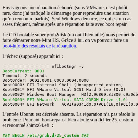
Envisageons une réparation échouée (sous VMware, c’est plutôt
rare, donc j’ai trafiqué le démarrage pour reproduire une situation
qu’on rencontre parfois). Seul Windows démarre, ce qui est un cas
assez fréquent, même après une réparation faite avec boot-repair
Le CD bootable super grub2disk (un outil bien utile) nous permet de
faire démarrer notre Mint HS. Grâce à lui, on va pouvoir faire un
boot-info des résultats de la réparation
.
L’échec (supposé) apparaît ici :
BootCurrent: 0003
Timeout: 2 seconds

BootOrder: 0002,0001,0003,0004,0000

Boot0000* EFI Internal Shell (Unsupported option)	MM(b,3efcb000,3f355fff)

Boot0001* EFI VMware Virtual SCSI Hard Drive (0.0)	ACPI(a0341d0,0)PCI(15,0)PCI(0,0)SCSI(0,0)

Boot0003* EFI VMware Virtual SATA CDROM Drive (1.0
)	ACPI(a0341d0,0)PCI(11,0)PCI(4,0)03120a00010000000000

Boot0004* EFI Network	ACPI(a0341d0,0)PCI(16,
L’entrée Ubuntu est décrétée absente. La réparation n’a pas résolu le
problème. Pourtant, boot-repair a bien ajouté son fichier 25_custom
et renommé shimx64.efi :
### BEGIN /etc/grub.d/25_custom ###