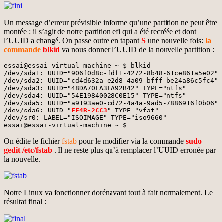
Un message d’erreur prévisible informe qu’une partition ne peut être
montée : il s’agit de notre partition efi qui a été recréée et dont
l’UUID a changé. On passe outre en tapant
S
une nouvelle fois:
la
commande
blkid
va nous donner l’UUID de la nouvelle partition :
essai@essai-virtual-machine ~ $ blkid

/dev/sda1: UUID="906f0d8c-fdf1-4272-8b48-61ce861a5e02" 
/dev/sda2: UUID="cd4d632a-e2d8-4a09-bfff-be24a86c5fc4" 
/dev/sda3: UUID="48DA70FA3FA92B42" TYPE="ntfs" 

/dev/sda4: UUID="54E19840028C0E15" TYPE="ntfs" 

/dev/sda5: UUID="a9193ae0-cd72-4a4a-9ad5-7886916f0b06" 
/dev/sda6: UUID="
FF4B-2CC3
" TYPE="vfat" 

/dev/sr0: LABEL="ISOIMAGE" TYPE="iso9660" 

essai@essai-virtual-machine ~ $
On édite le fichier
fstab
pour le modifier via la commande
sudo
gedit /etc/fstab
. Il ne reste plus qu’à remplacer l’UUID erronée par
la nouvelle.
Notre Linux va fonctionner dorénavant tout à fait normalement. Le
résultat final :