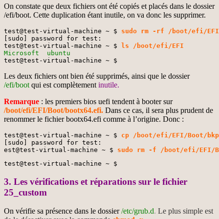
On constate que deux fichiers ont été copiés et placés dans le dossier
/efi/boot. Cette duplication étant inutile, on va donc les supprimer.
test@test-virtual-machine ~ $ 
sudo rm -rf /boot/efi/EFI
[sudo] password for test:

test@test-virtual-machine ~ $ 
ls /boot/efi/EFI
Microsoft  ubuntu
test@test-virtual-machine ~ $
Les deux fichiers ont bien été supprimés, ainsi que le dossier
/efi/boot
qui est complètement
inutile.
Remarque
: les premiers bios uefi tendent à booter sur
/boot/efi/EFI/Boot/bootx64.efi.
Dans ce cas, il sera plus prudent de
renommer le fichier bootx64.efi comme à l’origine. Donc :
test@test-virtual-machine ~ $ 
cp /boot/efi/EFI/Boot/bkp
[sudo] password for test:

est@test-virtual-machine ~ $ 
sudo rm -f /boot/efi/EFI/B
test@test-virtual-machine ~ $
3. Les vérifications et réparations sur le fichier
25_custom
On vérifie sa présence dans le dossier
/etc/grub.d
.
Le plus simple est