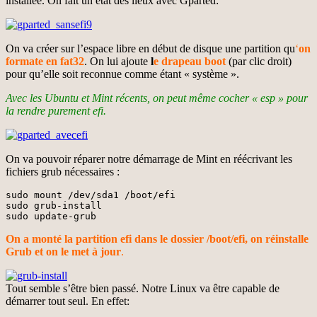
installée. On fait un état des lieux avec Gparted:
On va créer sur l’espace libre en début de disque une partition qu
‘
on
formate en fat32
. On lui ajoute
l
e drapeau boot
(par clic droit)
pour qu’elle soit reconnue comme étant « système ».
Avec les Ubuntu et Mint récents, on peut même cocher « esp » pour
la rendre purement efi.
On va pouvoir réparer notre démarrage de Mint en réécrivant les
fichiers grub nécessaires :
sudo mount /dev/sda1 /boot/efi

sudo grub-install

sudo update-grub
On a monté la partition efi dans le dossier /boot/efi, on réinstalle
Grub et on le met à jour
.
Tout semble s’être bien passé. Notre Linux va être capable de
démarrer tout seul. En effet: