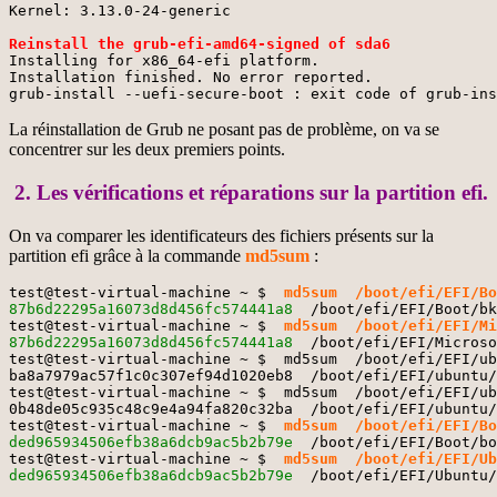
Kernel: 3.13.0-24-generic

Reinstall the grub-efi-amd64-signed of sda6
Installing for x86_64-efi platform.

Installation finished. No error reported.

grub-install --uefi-secure-boot : exit code of grub-ins
La réinstallation de Grub ne posant pas de problème, on va se
concentrer sur les deux premiers points.
2. Les vérifications et réparations sur la partition efi.
On va comparer les identificateurs des fichiers présents sur la
partition efi grâce à la commande
md5sum
:
test@test-virtual-machine ~ $  
md5sum  /boot/efi/EFI/Bo
87b6d22295a16073d8d456fc574441a8
  /boot/efi/EFI/Boot/bk
test@test-virtual-machine ~ $  
md5sum  /boot/efi/EFI/Mi
87b6d22295a16073d8d456fc574441a8
  /boot/efi/EFI/Microso
test@test-virtual-machine ~ $  md5sum  /boot/efi/EFI/ub
ba8a7979ac57f1c0c307ef94d1020eb8  /boot/efi/EFI/ubuntu/
test@test-virtual-machine ~ $  md5sum  /boot/efi/EFI/ub
0b48de05c935c48c9e4a94fa820c32ba  /boot/efi/EFI/ubuntu/
test@test-virtual-machine ~ $  
md5sum  /boot/efi/EFI/Bo
ded965934506efb38a6dcb9ac5b2b79e
  /boot/efi/EFI/Boot/bo
test@test-virtual-machine ~ $  
md5sum  /boot/efi/EFI/Ub
ded965934506efb38a6dcb9ac5b2b79e
  /boot/efi/EFI/Ubuntu/