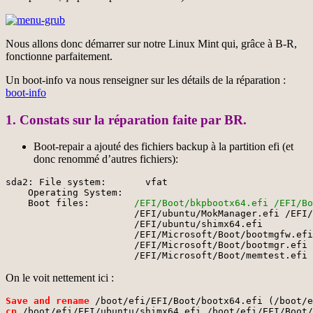
Nous allons donc démarrer sur notre Linux Mint qui, grâce à B-R,
fonctionne parfaitement.
Un boot-info va nous renseigner sur les détails de la réparation :
boot-info
1. Constats sur la réparation faite par BR.
Boot-repair a ajouté des fichiers backup à la partition efi (et
donc renommé d’autres fichiers):
sda2: File system:       vfat

    Operating System:  

    Boot files:      
  /EFI/Boot/bkpbootx64.efi
/EFI/Bo
                       /EFI/ubuntu/MokManager.efi /EFI/
                       /EFI/ubuntu/shimx64.efi 

                       /EFI/Microsoft/Boot/bootmgfw.efi
                       /EFI/Microsoft/Boot/bootmgr.efi 

                       /EFI/Microsoft/Boot/memtest.efi
On le voit nettement ici :
Save and rename
cp